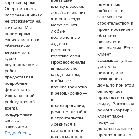
короткие сроки.
ремонтные
планку в восемь
Оперативность
работы, но и
лет. А это значит,
исполнения никак
занимаются
что они всегда
не отражается на
строительством и
могут решить
качестве. Мы
проектированием
любые
ценим время
объектов
поставленные
своих клиентов и
различного
задачи в
обязательно
назначения. Если
рекордно
держим их в
клиент
короткие сроки.
курсе
заказывает у нас
Профессионалы
осуществляемых
услугу по
внимательно
работ,
ремонту или
следят за тем,
предоставляя
возведению
чтобы все
подробные
дома, то при этом
прошло грамотно
фотоотчеты.
он получает
и безошибочно —
Исполняющий
привлекательную
в
работу прораб
скидку. Заказывая
проектировании,
всегда
ремонт квартиры,
ремонте, дизайне
поддерживает
клиент также
и строительстве.
связь с
получает
Убедиться в
заказчиком.
дополнительные
компетентности
Подробнее
предложения по
наших мастеров