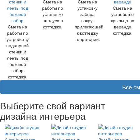
стенки и
Смета на
Смета на
веранде
ленты под
работы по
установку
Смета на
боковой
установке
забора
устройство
забор
пандуса в
вокруг
крыльца на
Смета на
коттедже.
прилегающей
веранде
работы по
к коттеджу
коттеджа.
устройству
территории.
подпорной
стенки и
ленты под
боковой
забор
коттеджа.
Все с
Выберите свой вариант
дизайна интерьера
Дизайн-проект
Диайн-проект
Дизайн-проект