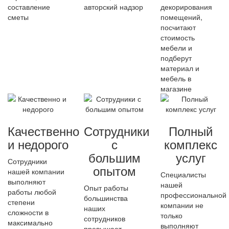
составление
авторский надзор
декорирования
сметы
помещений,
посчитают
стоимость
мебели и
подберут
материал и
мебель в
магазине
Качественно
Сотрудники
Полный
и недорого
с
комплекс
большим
услуг
Сотрудники
опытом
нашей компании
Специалисты
выполняют
нашей
Опыт работы
работы любой
профессиональной
большинства
степени
компании не
наших
сложности в
только
сотрудников
максимально
выполняют
превышает