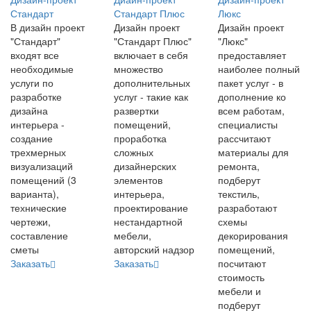
Стандарт
Стандарт Плюс
Люкс
В дизайн проект
Дизайн проект
Дизайн проект
"Стандарт"
"Стандарт Плюс"
"Люкс"
входят все
включает в себя
предоставляет
необходимые
множество
наиболее полный
услуги по
дополнительных
пакет услуг - в
разработке
услуг - такие как
дополнение ко
дизайна
развертки
всем работам,
интерьера -
помещений,
специалисты
создание
проработка
рассчитают
трехмерных
сложных
материалы для
визуализаций
дизайнерских
ремонта,
помещений (3
элементов
подберут
варианта),
интерьера,
текстиль,
технические
проектирование
разработают
чертежи,
нестандартной
схемы
составление
мебели,
декорирования
сметы
авторский надзор
помещений,
Заказать
Заказать
посчитают
стоимость
мебели и
подберут