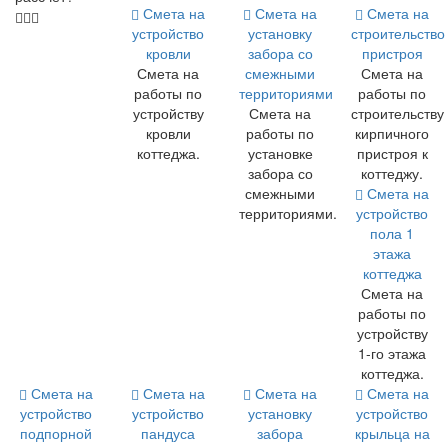
Смета на
Смета на
Смета на
устройство
установку
строительство
кровли
забора со
пристроя
Смета на
смежными
Смета на
работы по
территориями
работы по
устройству
Смета на
строительству
кровли
работы по
кирпичного
коттеджа.
установке
пристроя к
забора со
коттеджу.
смежными
Смета на
территориями.
устройство
пола 1
этажа
коттеджа
Смета на
работы по
устройству
1-го этажа
коттеджа.
Смета на
Смета на
Смета на
Смета на
устройство
устройство
установку
устройство
подпорной
пандуса
забора
крыльца на