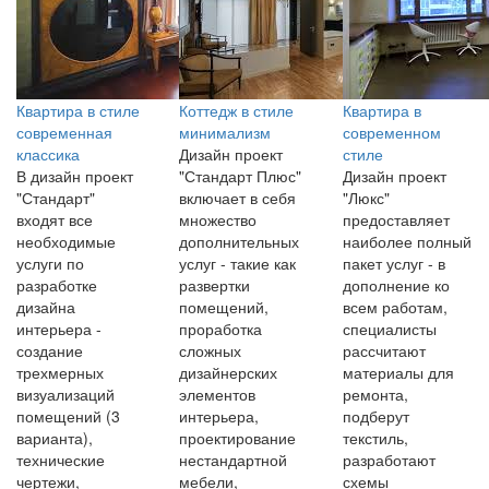
Квартира в стиле
Коттедж в стиле
Квартира в
современная
минимализм
современном
классика
Дизайн проект
стиле
В дизайн проект
"Стандарт Плюс"
Дизайн проект
"Стандарт"
включает в себя
"Люкс"
входят все
множество
предоставляет
необходимые
дополнительных
наиболее полный
услуги по
услуг - такие как
пакет услуг - в
разработке
развертки
дополнение ко
дизайна
помещений,
всем работам,
интерьера -
проработка
специалисты
создание
сложных
рассчитают
трехмерных
дизайнерских
материалы для
визуализаций
элементов
ремонта,
помещений (3
интерьера,
подберут
варианта),
проектирование
текстиль,
технические
нестандартной
разработают
чертежи,
мебели,
схемы