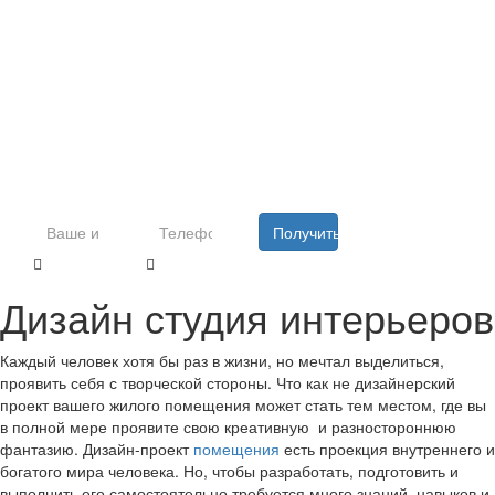
30%
:
:
:
0
2
1
0
2
3
1
7
дней
часов
минут
секунд
Получить подарок
Дизайн студия интерьеров
Каждый человек хотя бы раз в жизни, но мечтал выделиться,
проявить себя с творческой стороны. Что как не дизайнерский
проект вашего жилого помещения может стать тем местом, где вы
в полной мере проявите свою креативную и разностороннюю
фантазию. Дизайн-проект
помещения
есть проекция внутреннего и
богатого мира человека. Но, чтобы разработать, подготовить и
выполнить его самостоятельно требуется много знаний, навыков и